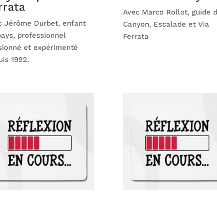
rrata
Avec Marco Rollot, guide 
c Jérôme Durbet, enfant
Canyon, Escalade et Via
pays, professionnel
Ferrata
sionné et expérimenté
is 1992.